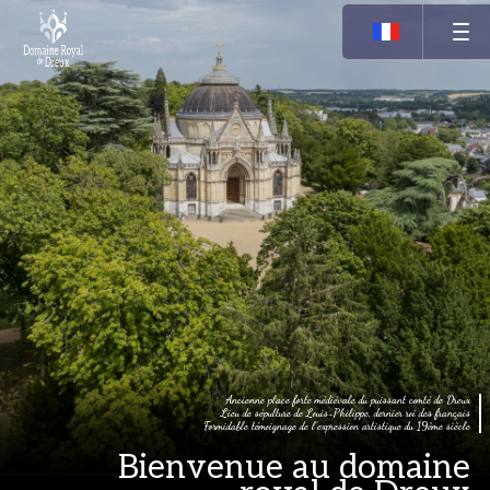
Domaine
Royal
de
Dreux
Ancienne place forte médiévale du puissant comté de Dreux
Lieu de sépulture de Louis-Philippe, dernier roi des français
Formidable témoignage de l’expression artistique du 19ème siècle
Bienvenue au domaine