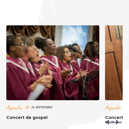
Agenda
Agenda
26 SEPTEMBRE
Concert de gospel
Concert d’
Philidor