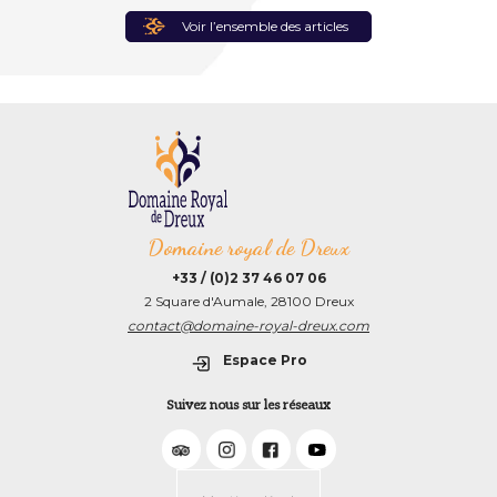
Voir l’ensemble des articles
Domaine royal de Dreux
+33 / (0)2 37 46 07 06
2 Square d'Aumale, 28100 Dreux
contact@domaine-royal-dreux.com
Espace Pro
Suivez nous sur les réseaux
TripAdvisor
Instagram
Facebook
Youtube
–
Colloque
du