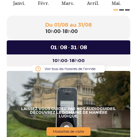
.
Janvi.
Févr.
Mars.
Avril.
Mai.
J
Du 01/08 au 31/08
10
h
00
-
18
h
00
-
01
08
31
08
/
/
10
h
00
-
18
h
00
Voir tous les horaires de l'année
LAISSEZ VOUS GUIDER PAR NOS AUDIOGUIDES.
DÉCOUVREZ LE DOMAINE DE MANIÈRE
LUDIQUE.
Modalités de visite