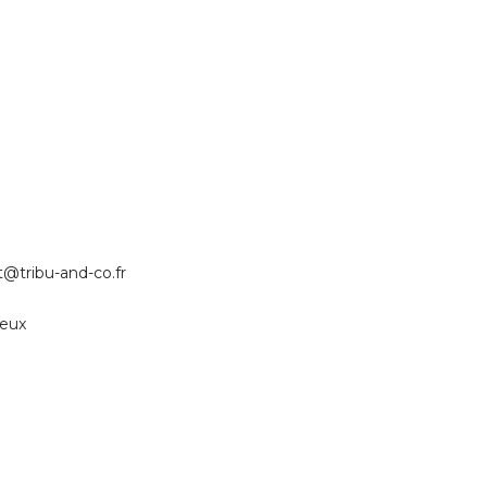
t@tribu-and-co.fr
reux