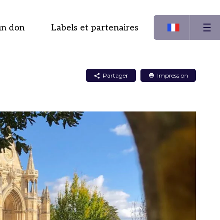
un don
Labels et partenaires
Partager
Impression
Partager
Partager
Partager
sur
sur
par
LinkedIn
Facebook
mail