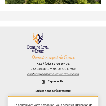
Domaine royal de Dreux
+33 / (0)2 37 46 07 06
2 Square d'Aumale, 28100 Dreux
contact@domaine-royal-dreux.com
Espace Pro
Suivez nous sur les réseaux
TripAdvisor
Instagram
Facebook
Youtube
–
Colloque
En poursuivant votre navigation, vous acceptez l'utilisation de