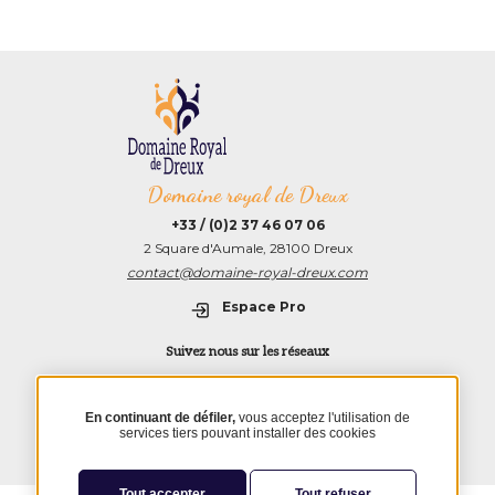
Domaine royal de Dreux
+33 / (0)2 37 46 07 06
2 Square d'Aumale, 28100 Dreux
contact@domaine-royal-dreux.com
Espace Pro
Suivez nous sur les réseaux
TripAdvisor
Instagram
Facebook
Youtube
–
Colloque
En continuant de défiler,
vous acceptez l'utilisation de
du
services tiers pouvant installer des cookies
Mentions légales
millénaire
Plan du site
Tout accepter
Tout refuser