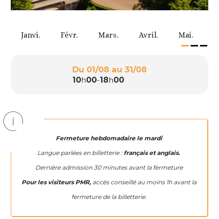
.
Janvi.
Févr.
Mars.
Avril.
Mai.
J
Du 01/08 au 31/08
10
h
00
-
18
h
00
Fermeture hebdomadaire le mardi
Langue parlées en billetterie :
français et anglais.
Dernière admission 30 minutes avant la fermeture
Pour les visiteurs PMR,
accès conseillé au moins 1h avant la
fermeture de la billetterie.