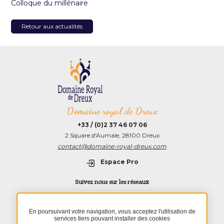
Colloque du millénaire
Retour aux actualités
Domaine royal de Dreux
+33 / (0)2 37 46 07 06
2 Square d'Aumale, 28100 Dreux
contact@domaine-royal-dreux.com
Espace Pro
Suivez nous sur les réseaux
TripAdvisor
Instagram
Facebook
Youtube
–
Colloque
En poursuivant votre navigation, vous acceptez l'utilisation de
du
services tiers pouvant installer des cookies