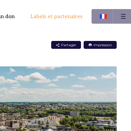
un don
Labels et partenaires
Partager
Impression
Partager
Partager
Partager
sur
sur
par
LinkedIn
Facebook
mail