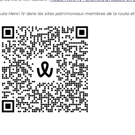
ute Henri IV dans les sites patrimoniaux membres de la route et l