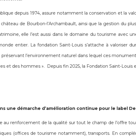
ublique depuis 1974, assure notamment la conservation et la valo
hâteau de Bourbon-l’Archambault, ainsi que la gestion du plus
rimoine, elle l’est aussi dans le domaine du tourisme avec un
 monde entier. La fondation Saint-Louis s’attache à valoriser d
en préservant l’environnement naturel dans lequel ces monuments 
rres et des hommes ». Depuis fin 2025, la Fondation Saint-Lou
s une démarche d’amélioration continue pour le label Des
e au renforcement de la qualité sur tout le champ de l’offre tour
uristiques (offices de tourisme notamment), transports. En complé