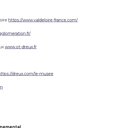
oire
https://www.valdeloire-france.com/
glomeration.fr/
eux
www.ot-dreux.fr
https://dreux.com/le-musee
om
nnemental