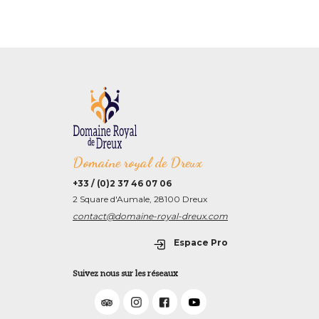
Domaine royal de Dreux
+33 / (0)2 37 46 07 06
2 Square d'Aumale, 28100 Dreux
contact@domaine-royal-dreux.com
Espace Pro
Suivez nous sur les réseaux
TripAdvisor
Instagram
Facebook
Youtube
–