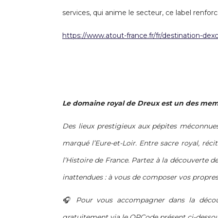
services, qui anime le secteur, ce label renfor
https://www.atout-france.fr/fr/destination-dex
Le domaine royal de Dreux est un des memb
Des lieux prestigieux aux pépites méconnues
marqué l’Eure-et-Loir. Entre sacre royal, réc
l’Histoire de France. Partez à la découverte d
inattendues : à vous de composer vos propres
🎧 Pour vous accompagner dans la découve
gratuitement via le QRCode présent ci-dessous 