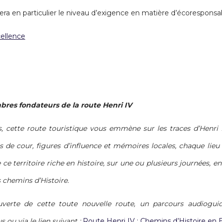
cera en particulier le niveau d’exigence en matière d’écoresponsabi
cellence
res fondateurs de la route Henri IV
, cette route touristique vous emmène sur les traces d’Henri I
its de cour, figures d’influence et mémoires locales, chaque li
e ce territoire riche en histoire, sur une ou plusieurs journées, 
 chemins d’Histoire.
rte de cette toute nouvelle route, un parcours audiogui
ou via le lien suivant :
Route Henri IV : Chemins d’Histoire en 